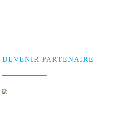
refusé le plus d'excuses co
sont pas assez vieux pour 
DEVENIR PARTENAIRE