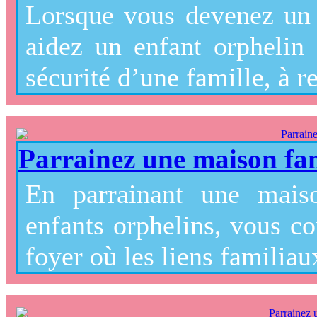
Lorsque vous devenez un 
aidez un enfant orphelin 
sécurité d’une famille, à re
Parrainez une maison fam
En parrainant une maiso
enfants orphelins, vous co
foyer où les liens familia