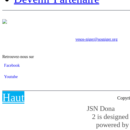
Direction Nationale
Face Maternité Dar Es salam BP: 1164
Tel: (227) 20 75 28 98
Email:
vesos-niger@sosniger.org
Retrouvez-nous sur
Facebook
Youtube
Haut
Copyri
JSN Dona
2 is designe
powered b